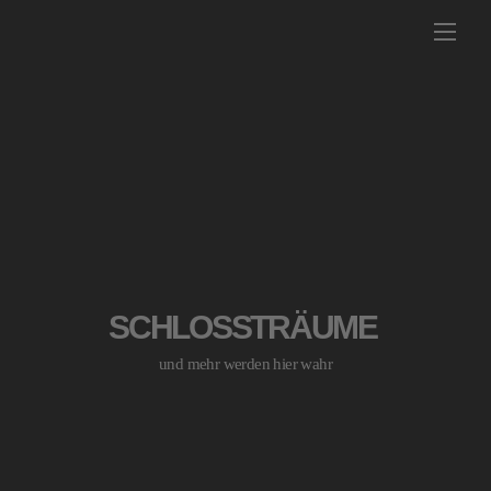
Skip
Men
to
content
SCHLOSSTRÄUME
und mehr werden hier wahr