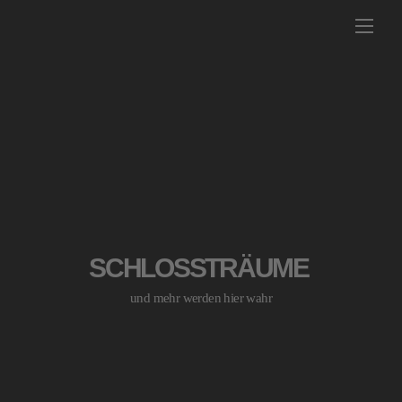
Skip
Men
to
content
SCHLOSSTRÄUME
und mehr werden hier wahr